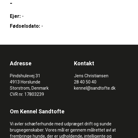
-
Ejer:
-
Fødselsdato:
-
Adresse
Kontakt
Pindshulevej 31
Jens Christiansen
4913 Horslunde
28 40 50 40
Storstrom, Denmark
kennel@sandtofte.dk
CVR nr. 17803239
Om Kennel Sandtofte
Vi avler schæferhunde med udpræget drift og sunde
brugsegenskaber. Vores mål er gennem målrettet avl at
frembringe hunde, der er udholdende, intelligente og