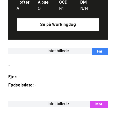
Hofter
Albue
OCD
DM
A
O
Fri
N/N
Se på Workingdog
Intet billede
Far
-
Ejer:
-
Fødselsdato:
-
Intet billede
Mor