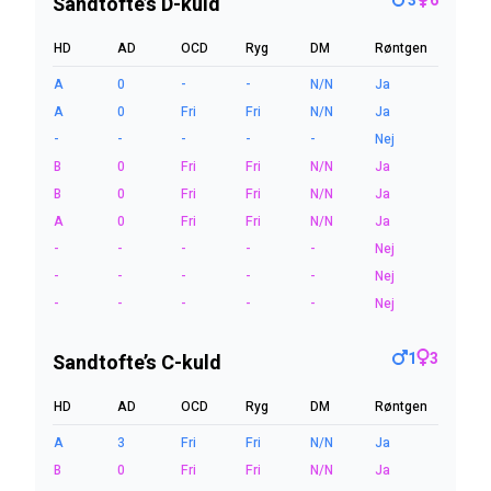
3
6
Sandtofte’s D-kuld
HD
AD
OCD
Ryg
DM
Røntgen
A
0
-
-
N/N
Ja
A
0
Fri
Fri
N/N
Ja
-
-
-
-
-
Nej
B
0
Fri
Fri
N/N
Ja
B
0
Fri
Fri
N/N
Ja
A
0
Fri
Fri
N/N
Ja
-
-
-
-
-
Nej
-
-
-
-
-
Nej
-
-
-
-
-
Nej
1
3
Sandtofte’s C-kuld
HD
AD
OCD
Ryg
DM
Røntgen
A
3
Fri
Fri
N/N
Ja
B
0
Fri
Fri
N/N
Ja