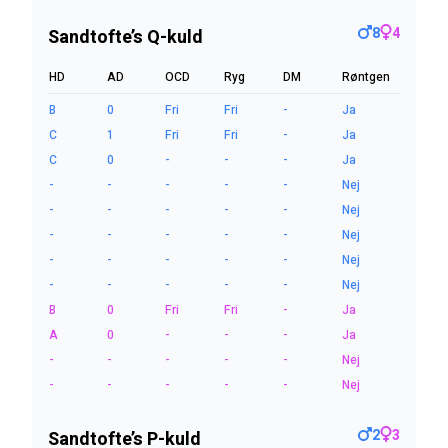
8
4
Sandtofte’s Q-kuld
HD
AD
OCD
Ryg
DM
Røntgen
B
0
Fri
Fri
-
Ja
C
1
Fri
Fri
-
Ja
C
0
-
-
-
Ja
-
-
-
-
-
Nej
-
-
-
-
-
Nej
-
-
-
-
-
Nej
-
-
-
-
-
Nej
-
-
-
-
-
Nej
B
0
Fri
Fri
-
Ja
A
0
-
-
-
Ja
-
-
-
-
-
Nej
-
-
-
-
-
Nej
2
3
Sandtofte’s P-kuld