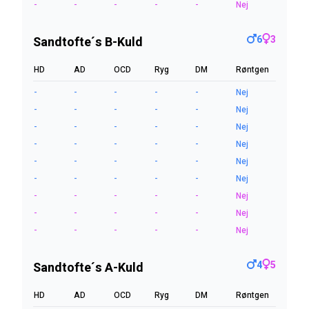
-
-
-
-
-
Nej
6
3
Sandtofte´s B-Kuld
HD
AD
OCD
Ryg
DM
Røntgen
-
-
-
-
-
Nej
-
-
-
-
-
Nej
-
-
-
-
-
Nej
-
-
-
-
-
Nej
-
-
-
-
-
Nej
-
-
-
-
-
Nej
-
-
-
-
-
Nej
-
-
-
-
-
Nej
-
-
-
-
-
Nej
4
5
Sandtofte´s A-Kuld
HD
AD
OCD
Ryg
DM
Røntgen