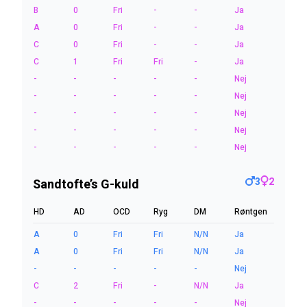
B
0
Fri
-
-
Ja
A
0
Fri
-
-
Ja
C
0
Fri
-
-
Ja
C
1
Fri
Fri
-
Ja
-
-
-
-
-
Nej
-
-
-
-
-
Nej
-
-
-
-
-
Nej
-
-
-
-
-
Nej
-
-
-
-
-
Nej
3
2
Sandtofte’s G-kuld
HD
AD
OCD
Ryg
DM
Røntgen
A
0
Fri
Fri
N/N
Ja
A
0
Fri
Fri
N/N
Ja
-
-
-
-
-
Nej
C
2
Fri
-
N/N
Ja
-
-
-
-
-
Nej