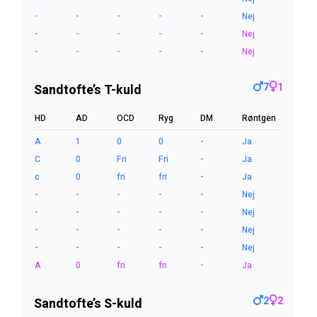
-
-
-
-
-
Nej
-
-
-
-
-
Nej
-
-
-
-
-
Nej
7
1
Sandtofte’s T-kuld
HD
AD
OCD
Ryg
DM
Røntgen
A
1
0
0
-
Ja
C
0
Fri
Fri
-
Ja
c
0
fri
fri
-
Ja
-
-
-
-
-
Nej
-
-
-
-
-
Nej
-
-
-
-
-
Nej
-
-
-
-
-
Nej
A
0
fri
fri
-
Ja
2
2
Sandtofte’s S-kuld