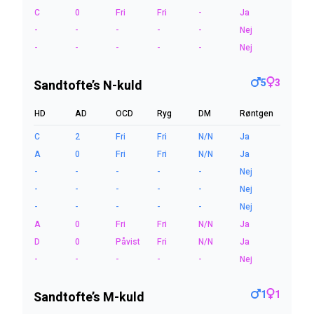
C
0
Fri
Fri
-
Ja
-
-
-
-
-
Nej
-
-
-
-
-
Nej
5
3
Sandtofte’s N-kuld
HD
AD
OCD
Ryg
DM
Røntgen
C
2
Fri
Fri
N/N
Ja
A
0
Fri
Fri
N/N
Ja
-
-
-
-
-
Nej
-
-
-
-
-
Nej
-
-
-
-
-
Nej
A
0
Fri
Fri
N/N
Ja
D
0
Påvist
Fri
N/N
Ja
-
-
-
-
-
Nej
1
1
Sandtofte’s M-kuld