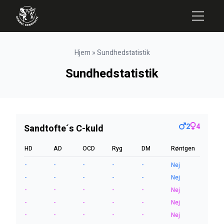
Hjem
»
Sundhedstatistik
Sundhedstatistik
2
4
Sandtofte´s C-kuld
HD
AD
OCD
Ryg
DM
Røntgen
-
-
-
-
-
Nej
-
-
-
-
-
Nej
-
-
-
-
-
Nej
-
-
-
-
-
Nej
-
-
-
-
-
Nej