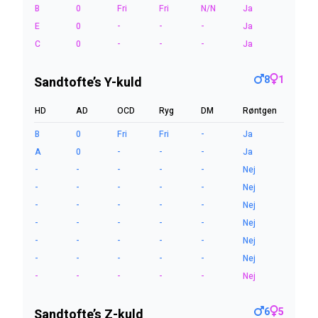
B
0
Fri
Fri
N/N
Ja
E
0
-
-
-
Ja
C
0
-
-
-
Ja
8
1
Sandtofte’s Y-kuld
HD
AD
OCD
Ryg
DM
Røntgen
B
0
Fri
Fri
-
Ja
A
0
-
-
-
Ja
-
-
-
-
-
Nej
-
-
-
-
-
Nej
-
-
-
-
-
Nej
-
-
-
-
-
Nej
-
-
-
-
-
Nej
-
-
-
-
-
Nej
-
-
-
-
-
Nej
6
5
Sandtofte’s Z-kuld