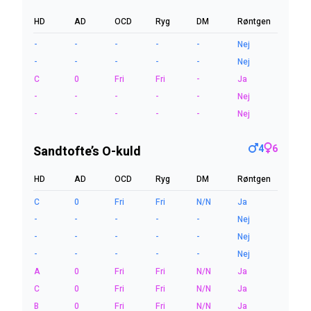
HD
AD
OCD
Ryg
DM
Røntgen
-
-
-
-
-
Nej
-
-
-
-
-
Nej
C
0
Fri
Fri
-
Ja
-
-
-
-
-
Nej
-
-
-
-
-
Nej
4
6
Sandtofte’s O-kuld
HD
AD
OCD
Ryg
DM
Røntgen
C
0
Fri
Fri
N/N
Ja
-
-
-
-
-
Nej
-
-
-
-
-
Nej
-
-
-
-
-
Nej
A
0
Fri
Fri
N/N
Ja
C
0
Fri
Fri
N/N
Ja
B
0
Fri
Fri
N/N
Ja