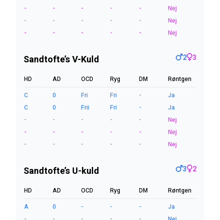
-
-
-
-
-
Nej
-
-
-
-
-
Nej
-
-
-
-
-
Nej
2
3
Sandtofte’s V-Kuld
HD
AD
OCD
Ryg
DM
Røntgen
C
0
Fri
Fri
-
Ja
C
0
Frii
Fri
-
Ja
-
-
-
-
-
Nej
-
-
-
-
-
Nej
-
-
-
-
-
Nej
3
2
Sandtofte’s U-kuld
HD
AD
OCD
Ryg
DM
Røntgen
A
0
-
-
-
Ja
-
-
-
-
-
Nej