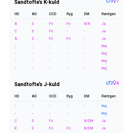
0
7
Sandtofte’s K-kuld
HD
AD
OCD
Ryg
DM
Røntgen
A
0
Fri
Fri
N/N
Ja
C
0
Fri
-
-
Ja
A
0
Fri
Fri
-
Ja
-
-
-
-
-
Nej
-
-
-
-
-
Nej
-
-
-
-
-
Nej
-
-
-
-
-
Nej
2
4
Sandtofte’s J-kuld
HD
AD
OCD
Ryg
DM
Røntgen
-
-
-
-
-
Nej
-
-
-
-
-
Nej
C
0
Fri
-
N/DM
Ja
B
0
Fri
Fri
N/DM
Ja