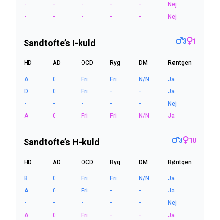
-
-
-
-
-
Nej
-
-
-
-
-
Nej
3
1
Sandtofte’s I-kuld
HD
AD
OCD
Ryg
DM
Røntgen
A
0
Fri
Fri
N/N
Ja
D
0
Fri
-
-
Ja
-
-
-
-
-
Nej
A
0
Fri
Fri
N/N
Ja
3
10
Sandtofte’s H-kuld
HD
AD
OCD
Ryg
DM
Røntgen
B
0
Fri
Fri
N/N
Ja
A
0
Fri
-
-
Ja
-
-
-
-
-
Nej
A
0
Fri
-
-
Ja