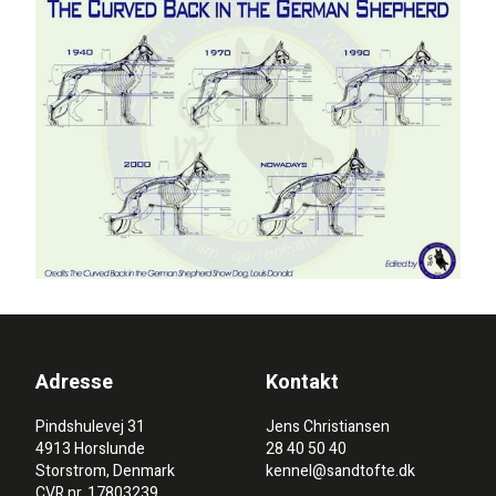
Adresse
Kontakt
Pindshulevej 31
Jens Christiansen
4913 Horslunde
28 40 50 40
Storstrom, Denmark
kennel@sandtofte.dk
CVR nr. 17803239