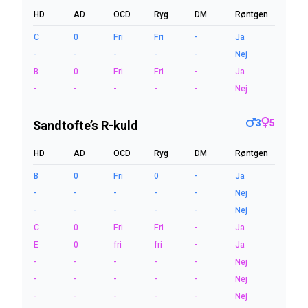
HD
AD
OCD
Ryg
DM
Røntgen
C
0
Fri
Fri
-
Ja
-
-
-
-
-
Nej
B
0
Fri
Fri
-
Ja
-
-
-
-
-
Nej
3
5
Sandtofte’s R-kuld
HD
AD
OCD
Ryg
DM
Røntgen
B
0
Fri
0
-
Ja
-
-
-
-
-
Nej
-
-
-
-
-
Nej
C
0
Fri
Fri
-
Ja
E
0
fri
fri
-
Ja
-
-
-
-
-
Nej
-
-
-
-
-
Nej
-
-
-
-
-
Nej