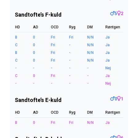
5
2
Sandtofte’s F-kuld
HD
AD
OCD
Ryg
DM
Røntgen
B
0
Fri
Fri
N/N
Ja
C
0
Fri
-
N/N
Ja
B
0
Fri
-
N/N
Ja
C
0
Fri
-
N/N
Ja
-
-
-
-
-
Nej
C
0
Fri
-
-
Ja
-
-
-
-
-
Nej
0
1
Sandtofte’s E-kuld
HD
AD
OCD
Ryg
DM
Røntgen
B
0
Fri
Fri
N/N
Ja