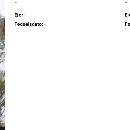
-
-
Ejer:
-
Ej
Fødselsdato:
-
Fø