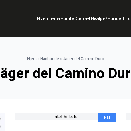
Hvem er vi
Hunde
Opdræt
Hvalpe/Hunde til s
Hjem
»
Hanhunde
»
Jäger del Camino Duro
äger del Camino Du
Intet billede
Far