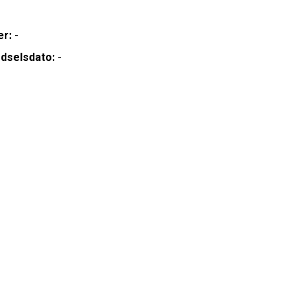
er:
-
dselsdato:
-