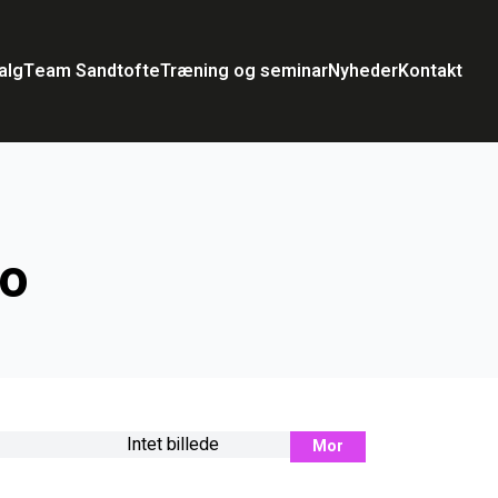
alg
Team Sandtofte
Træning og seminar
Nyheder
Kontakt
ro
Intet billede
Mor