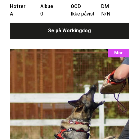
Hofter
Albue
OCD
DM
A
0
Ikke påvist
N/N
Se på Workingdog
Mor